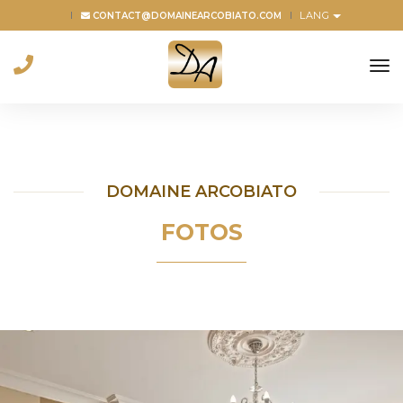
LANG
CONTACT@DOMAINEARCOBIATO.COM
to
na
DOMAINE ARCOBIATO
FOTOS