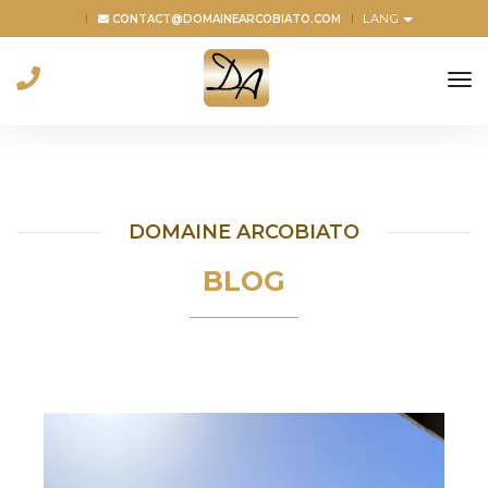
LANG
CONTACT@DOMAINEARCOBIATO.COM
to
na
DOMAINE ARCOBIATO
BLOG