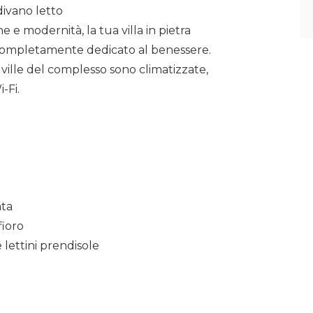
 divano letto
 e modernità, la tua villa in pietra
o completamente dedicato al benessere.
 ville del complesso sono climatizzate,
-Fi.
ata
fioro
 lettini prendisole